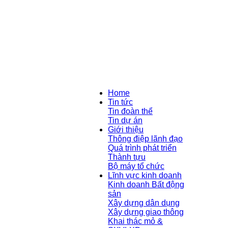
Home
Tin tức
Tin đoàn thể
Tin dự án
Giới thiệu
Thông điệp lãnh đạo
Quá trình phát triển
Thành tựu
Bộ máy tổ chức
Lĩnh vực kinh doanh
Kinh doanh Bất động
sản
Xây dựng dân dụng
Xây dựng giao thông
Khai thác mỏ &