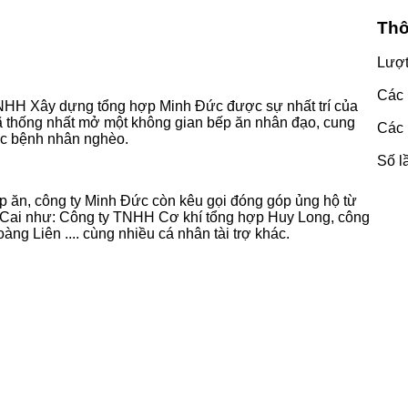
Thô
Lượ
Các 
NHH Xây dựng tổng hợp Minh Đức được sự nhất trí của
đã thống nhất mở một không gian bếp ăn nhân đạo, cung
Các 
ác bệnh nhân nghèo.
Số l
p ăn, công ty Minh Đức còn kêu gọi đóng góp ủng hộ từ
 Cai như: Công ty TNHH Cơ khí tổng hợp Huy Long, công
 Liên .... cùng nhiều cá nhân tài trợ khác.