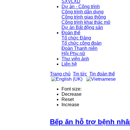
SXVLXD
Dự án - Công trình
Công trình dân dụng
Công trình giao thông
Công trình khai thác mỏ
Dự án Bất động sản
Đoàn thể
Tổ chức Đảng
Tổ chức công đoàn
Đoàn Thanh niên
Hội Phụ nữ
Thư viện ảnh
Liên hệ
Trang chủ
Tin tức
Tin đoàn thể
Font size:
Decrease
Reset
Increase
Bếp ăn hỗ trợ bệnh nh