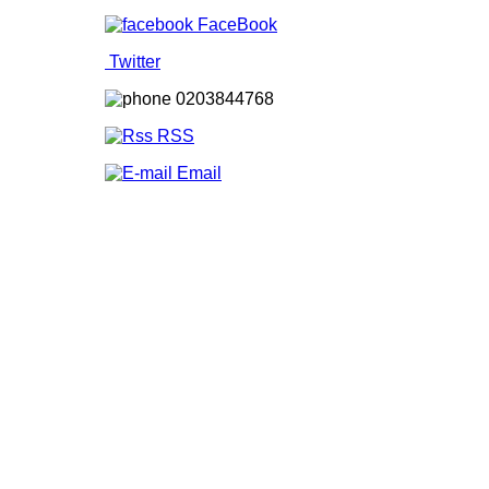
FaceBook
Twitter
0203844768
RSS
Email