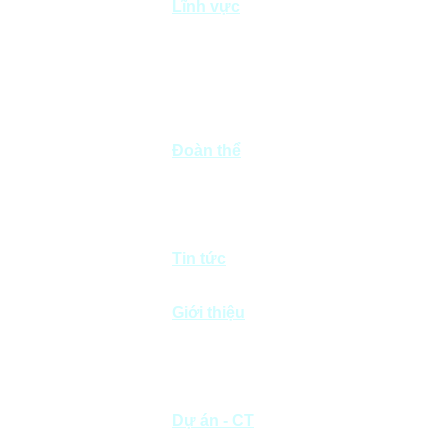
Lĩnh vực
Bất động sản
Xây dựng dân
dụng
Xây dựng giao
thông
Khai thác mỏ &
SXVLXD
Đoàn thể
Đảng
Công đoàn
Đoàn Thanh niên
Phụ nữ
Chữ thập đỏ
Tin tức
Tin đoàn thể
Tin dự án
Giới thiệu
Thông điệp
Quá trình phát triển
Thành tựu
Bộ máy tổ chức
Welcome Message
Dự án - CT
CT Dân dụng