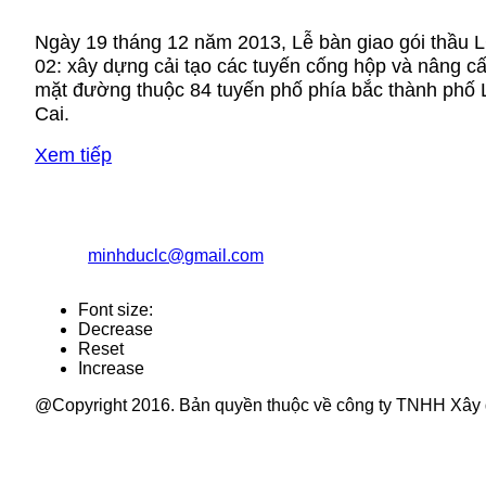
Ngày 19 tháng 12 năm 2013, Lễ bàn giao gói thầu L
02: xây dựng cải tạo các tuyến cống hộp và nâng c
mặt đường thuộc 84 tuyến phố phía bắc thành phố 
Cai.
Xem tiếp
CÔNG TY TNHH XÂY DỰNG TỔNG HỢP MINH Đ
Địa chỉ: Số 079b, đường Quy Hóa, phường Kim Tân, TP L
Điện thoại: 02143.844.768 Fax: 02143.840.977
Email:
minhduclc@gmail.com
Website: minhduclc.co
Font size:
Decrease
Reset
Increase
@Copyright 2016. Bản quyền thuộc về công ty TNHH Xây