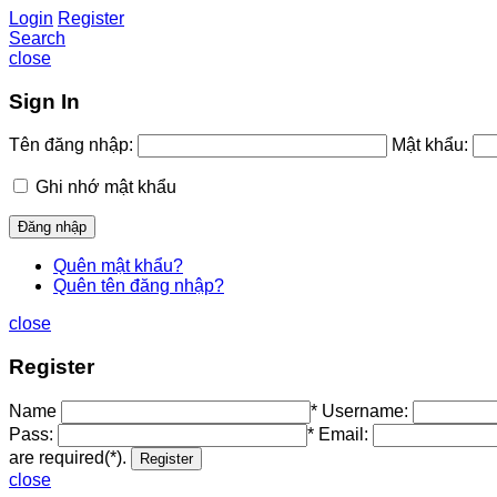
Login
Register
Search
close
Sign In
Tên đăng nhập:
Mật khẩu:
Ghi nhớ mật khẩu
Quên mật khẩu?
Quên tên đăng nhập?
close
Register
Name
*
Username:
Pass:
*
Email:
are required(*).
close