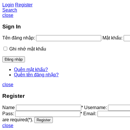
Login
Register
Search
close
Sign In
Tên đăng nhập:
Mật khẩu:
Ghi nhớ mật khẩu
Quên mật khẩu?
Quên tên đăng nhập?
close
Register
Name
*
Username:
Pass:
*
Email:
are required(*).
close