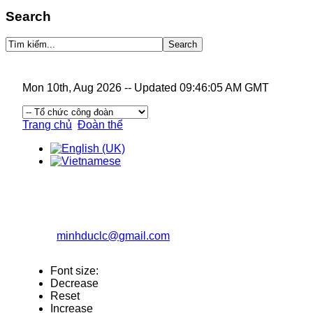
Search
Mon 10th, Aug 2026
--
Updated 09:46:05 AM GMT
Trang chủ
Đoàn thể
CÔNG TY TNHH XÂY DỰNG TỔNG HỢP MINH Đ
Địa chỉ: Số 079b, đường Quy Hóa, phường Kim Tân, TP L
Điện thoại: 02143.844.768 Fax: 02143.840.977
Email:
minhduclc@gmail.com
Website: minhduclc.co
Font size:
Decrease
Reset
Increase