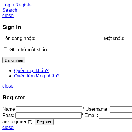
Login
Register
Search
close
Sign In
Tên đăng nhập:
Mật khẩu:
Ghi nhớ mật khẩu
Quên mật khẩu?
Quên tên đăng nhập?
close
Register
Name
*
Username:
Pass:
*
Email:
are required(*).
close