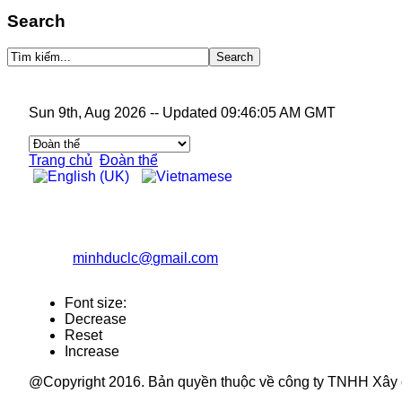
Search
Sun 9th, Aug 2026
--
Updated 09:46:05 AM GMT
Trang chủ
Đoàn thể
CÔNG TY TNHH XÂY DỰNG TỔNG HỢP MINH Đ
Địa chỉ: Số 079b, đường Quy Hóa, phường Kim Tân, TP L
Điện thoại: 02143.844.768 Fax: 02143.840.977
Email:
minhduclc@gmail.com
Website: minhduclc.co
Font size:
Decrease
Reset
Increase
@Copyright 2016. Bản quyền thuộc về công ty TNHH Xây