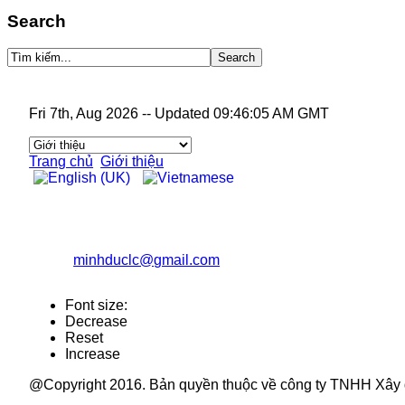
Search
Fri 7th, Aug 2026
--
Updated 09:46:05 AM GMT
Trang chủ
Giới thiệu
CÔNG TY TNHH XÂY DỰNG TỔNG HỢP MINH Đ
Địa chỉ: Số 079b, đường Quy Hóa, phường Kim Tân, TP L
Điện thoại: 02143.844.768 Fax: 02143.840.977
Email:
minhduclc@gmail.com
Website: minhduclc.co
Font size:
Decrease
Reset
Increase
@Copyright 2016. Bản quyền thuộc về công ty TNHH Xây