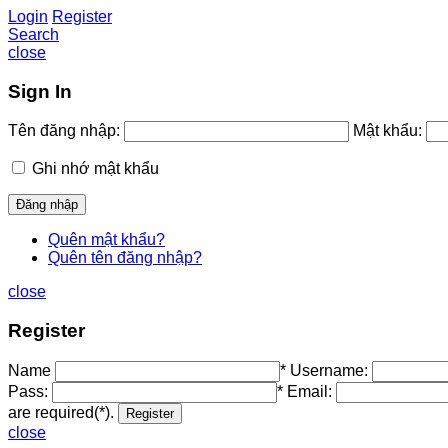
Login
Register
Search
close
Sign In
Tên đăng nhập:
Mật khẩu:
Ghi nhớ mật khẩu
Quên mật khẩu?
Quên tên đăng nhập?
close
Register
Name
*
Username:
Pass:
*
Email:
are required(*).
close