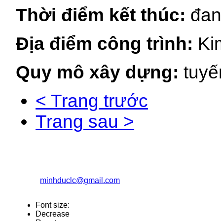
Thời điểm kết thúc:
đan
Địa điểm công trình:
Kim
Quy mô xây dựng:
tuyế
< Trang trước
Trang sau >
CÔNG TY TNHH XÂY DỰNG TỔNG HỢP MINH Đ
Địa chỉ: Số 079b, đường Quy Hóa, phường Kim Tân, TP L
Điện thoại: 02143.844.768 Fax: 02143.840.977
Email:
minhduclc@gmail.com
Website: minhduclc.co
Font size:
Decrease