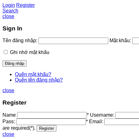
Login
Register
Search
close
Sign In
Tên đăng nhập:
Mật khẩu:
Ghi nhớ mật khẩu
Quên mật khẩu?
Quên tên đăng nhập?
close
Register
Name
*
Username:
Pass:
*
Email:
are required(*).
close